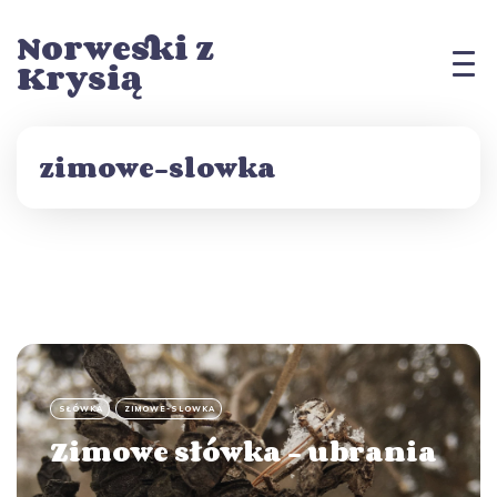
Norweski z
Krysią
zimowe-slowka
SŁÓWKA
ZIMOWE-SLOWKA
Zimowe słówka - ubrania