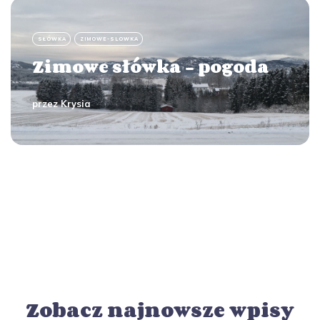
SŁÓWKA
ZIMOWE-SLOWKA
Zimowe słówka - pogoda
przez
Krysia
Zobacz najnowsze wpisy