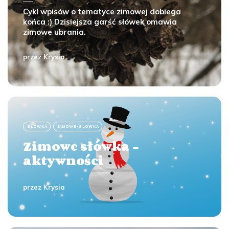
Cykl wpisów o tematyce zimowej dobiega
końca :) Dzisiejsza garść słówek omawia
zimowe ubrania.
przez
Krysia
SŁÓWKA
ZIMOWE-SLOWKA
Zimowe słówka -
aktywności
przez
Krysia