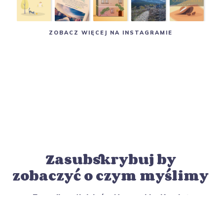
ZOBACZ WIĘCEJ NA INSTAGRAMIE
Zasubskrybuj by
zobaczyć o czym myślimy
Zacznij swój dzień z Norweski z Krysią
|