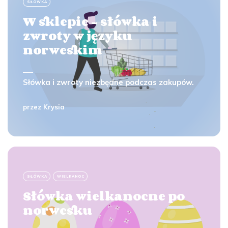
SŁÓWKA
W sklepie - słówka i
zwroty w języku
norweskim
Słówka i zwroty niezbędne podczas zakupów.
przez
Krysia
SŁÓWKA
WIELKANOC
Słówka wielkanocne po
norwesku