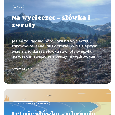
SŁÓWKA
Na wycieczce - słówka i
zwroty
Jesień to idealna pora roku na wycieczki,
zarówno te leśne jak i górskie. W dzisiejszym
wpisie znajdziesz słówka i zwroty w języku
norweskim związane z pieszymi wędrówkami.
przez
Krysia
LETNIE-SŁÓWKA
SŁÓWKA
Letnie słówka - ubrania