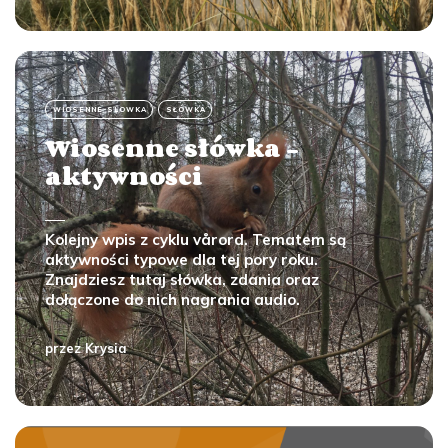
WIOSENNE-SLOWKA
SŁÓWKA
Wiosenne słówka -
aktywności
Kolejny wpis z cyklu vårord. Tematem są
aktywności typowe dla tej pory roku.
Znajdziesz tutaj słówka, zdania oraz
dołączone do nich nagrania audio.
przez
Krysia