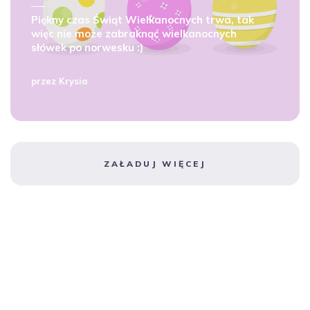
Piękny czas Świąt Wielkanocnych trwa, tak
więc nie może zabraknąć wielkanocnych
słówek po norwesku :)
przez
Krysia
ZAŁADUJ WIĘCEJ