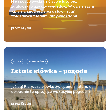
Nie sposób wyobrazić sobie lata bez
żaglówek, plaży czy wyjazdów. W dzisiejszym
wpisie znajdziesz sporo słów i zdań
związanych z letnimi aktywnościami.
przez
Krysia
SŁÓWKA
LETNIE-SŁÓWKA
Letnie słówka - pogoda
Już są! Pierwsze słówka związane z latem, a
dokładnie te opisujące wakacyjną pogodę :)
przez
Krysia