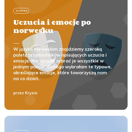
SŁÓWKA
Uczucia i emocje po
norwesku
W języku norweskim znajdziemy szeroką
paletę przymiotników opisujących uczucia i
emocje. Nie sposób zebrać je wszystkie w
jednym poście, dlatego wybrałam te typowe,
określające emocje, które towarzyszą nam
na co dzień.
przez
Krysia