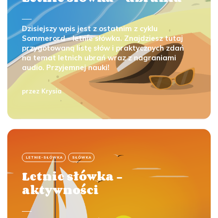
Dzisiejszy wpis jest z ostatnim z cyklu
Sommerord - letnie słówka. Znajdziesz tutaj
przygotowaną listę słów i praktycznych zdań
na temat letnich ubrań wraz z nagraniami
audio. Przyjemnej nauki!
przez
Krysia
LETNIE-SŁÓWKA
SŁÓWKA
Letnie słówka -
aktywności